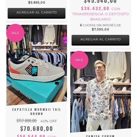
$45.540,00
$9.865,00
$36.432,00
CON
AGREGAR AL CARRITO
TRANSFERENCIA O DEPÓSITO
BANCARIO
6
CUOTAS SIN INTERÉS DE
$7.590,00
SALE
AGREGAR AL CARRITO
SALE
ZAPATILLA MORMAII TAIL
BROWN
$117.800,00
40
% OFF
$70.680,00
$56.544,00
CAMISA CORUM
CON