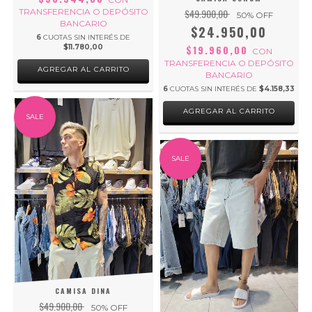
TRANSFERENCIA O DEPÓSITO
$49.900,00
50
% OFF
BANCARIO
$24.950,00
6
CUOTAS SIN INTERÉS DE
$11.780,00
$19.960,00
CON
TRANSFERENCIA O DEPÓSITO
AGREGAR AL CARRITO
BANCARIO
6
CUOTAS SIN INTERÉS DE
$4.158,33
AGREGAR AL CARRITO
SALE
SALE
CAMISA DINA
$49.900,00
50
% OFF