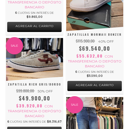
TRANSFERENCIA O DEPÓSITO
BANCARIO
6
CUOTAS SIN INTERÉS DE
$9.865,00
AGREGAR AL CARRITO
ZAPATILLAS MORMAII BONZER
$115.900,00
40
% OFF
SALE
$69.540,00
$55.632,00
CON
TRANSFERENCIA O DEPÓSITO
BANCARIO
6
CUOTAS SIN INTERÉS DE
$11.590,00
ZAPATILLA RICH GRIS/BORDO
AGREGAR AL CARRITO
$99.800,00
50
% OFF
$49.900,00
$39.920,00
SALE
CON
TRANSFERENCIA O DEPÓSITO
BANCARIO
6
CUOTAS SIN INTERÉS DE
$8.316,67