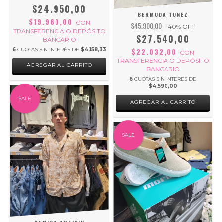
$24.950,00
BERMUDA TUNEZ
$19.960,00
CON
$45.900,00
40
% OFF
TRANSFERENCIA O DEPÓSITO
$27.540,00
BANCARIO
6
CUOTAS SIN INTERÉS DE
$4.158,33
$22.032,00
CON
TRANSFERENCIA O DEPÓSITO
AGREGAR AL CARRITO
BANCARIO
6
CUOTAS SIN INTERÉS DE
$4.590,00
SALE
AGREGAR AL CARRITO
SALE