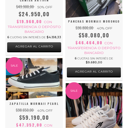
CAMISA ARTIVIN
$49.900,00
50
% OFF
$24.950,00
$19.960,00
PANCHAS MORMAII MORONGO
CON
TRANSFERENCIA O DEPÓSITO
$96.800,00
40
% OFF
BANCARIO
$58.080,00
6
CUOTAS SIN INTERÉS DE
$4.158,33
$46.464,00
CON
AGREGAR AL CARRITO
TRANSFERENCIA O DEPÓSITO
BANCARIO
6
CUOTAS SIN INTERÉS DE
$9.680,00
SALE
AGREGAR AL CARRITO
SALE
ZAPATILLA MORMAII PEARL
$98.650,00
40
% OFF
$59.190,00
$47.352,00
CON