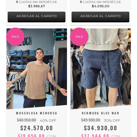
6
CUOTAS SIN INTERÉS DE
6
CUOTAS SIN INTERÉS DE
$3.986,67
$4.095,00
AGREGAR AL CARRITO
AGREGAR AL CARRITO
SALE
SALE
MUSCULOSA MENORCA
BERMUDA BLUE WAR
$40.950,00
$49.900,00
40
% OFF
30
% OFF
$24.570,00
$34.930,00
$19.656,00
$27.944,00
CON
CON