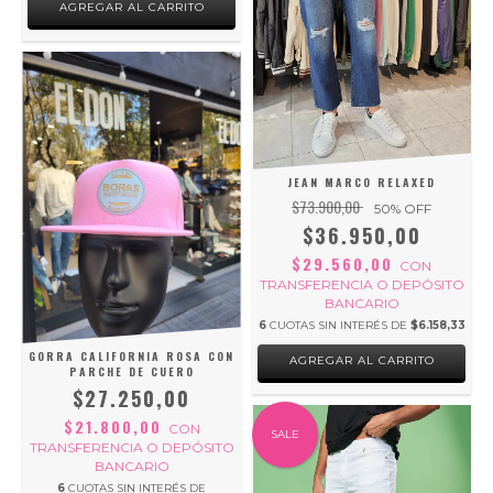
AGREGAR AL CARRITO
JEAN MARCO RELAXED
$73.900,00
50
% OFF
$36.950,00
$29.560,00
CON
TRANSFERENCIA O DEPÓSITO
BANCARIO
6
CUOTAS SIN INTERÉS DE
$6.158,33
GORRA CALIFORNIA ROSA CON
AGREGAR AL CARRITO
PARCHE DE CUERO
$27.250,00
$21.800,00
CON
SALE
TRANSFERENCIA O DEPÓSITO
BANCARIO
6
CUOTAS SIN INTERÉS DE