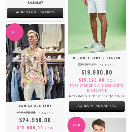
$4.541,67
AGREGAR AL CARRITO
SALE
BERMUDA DENVER BLANCO
$39.800,00
50
% OFF
$19.900,00
$15.920,00
CON
TRANSFERENCIA O DEPÓSITO
BANCARIO
6
CUOTAS SIN INTERÉS DE
$3.316,67
CAMISA M/C JAMY
AGREGAR AL CARRITO
$49.900,00
50
% OFF
$24.950,00
SALE
$19.960,00
CON