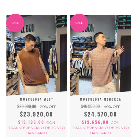
SALE
SALE
MUSCULOSA WEST
MUSCULOSA MENORCA
$29.900,00
$40.950,00
20
% OFF
40
% OFF
$23.920,00
$24.570,00
$19.136,00
$19.656,00
CON
CON
TRANSFERENCIA O DEPÓSITO
TRANSFERENCIA O DEPÓSITO
BANCARIO
BANCARIO