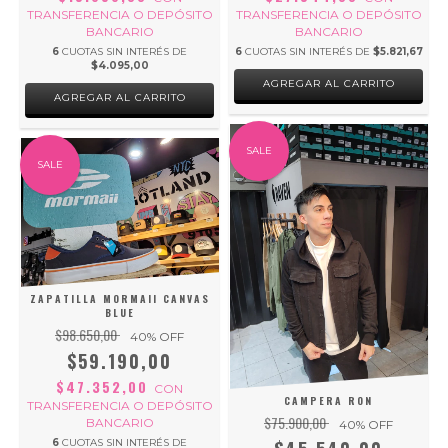
TRANSFERENCIA O DEPÓSITO
TRANSFERENCIA O DEPÓSITO
BANCARIO
BANCARIO
6
CUOTAS SIN INTERÉS DE
6
CUOTAS SIN INTERÉS DE
$5.821,67
$4.095,00
AGREGAR AL CARRITO
AGREGAR AL CARRITO
SALE
SALE
ZAPATILLA MORMAII CANVAS
BLUE
$98.650,00
40
% OFF
$59.190,00
$47.352,00
CON
CAMPERA RON
TRANSFERENCIA O DEPÓSITO
$75.900,00
BANCARIO
40
% OFF
6
CUOTAS SIN INTERÉS DE