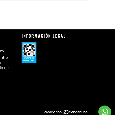
INFORMACIÓN LEGAL
om
entro
n
do de