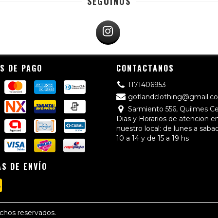
SEGUINOS
S DE PAGO
CONTACTANOS
1171406953
gotlandclothing@gmail.c
Sarmiento 556, Quilmes C
Dias y Horarios de atencion e
nuestro local: de lunes a saba
10 a 14 y de 15 a 19 hs
S DE ENVÍO
echos reservados.