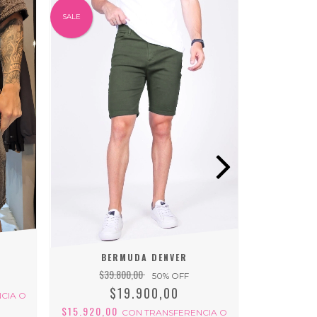
SALE
SALE
BERMUDA DENVER
BE
$39.800,00
$53
50
% OFF
$19.900,00
CIA O
$15.920,00
$25.680,
CON
TRANSFERENCIA O