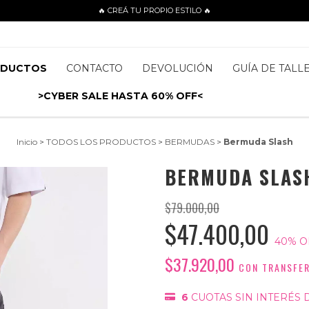
🔥 CREÁ TU PROPIO ESTILO 🔥
ODUCTOS
CONTACTO
DEVOLUCIÓN
GUÍA DE TALL
>CYBER SALE HASTA 60% OFF<
Inicio
>
TODOS LOS PRODUCTOS
>
BERMUDAS
>
Bermuda Slash
BERMUDA SLAS
$79.000,00
$47.400,00
40
% O
$37.920,00
CON
TRANSFER
6
CUOTAS SIN INTERÉS 