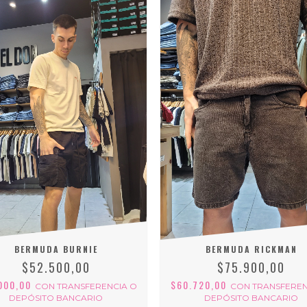
BERMUDA BURNIE
BERMUDA RICKMAN
$52.500,00
$75.900,00
000,00
$60.720,00
CON
TRANSFERENCIA O
CON
TRANSFEREN
DEPÓSITO BANCARIO
DEPÓSITO BANCARIO