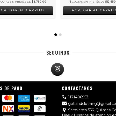
CUOTAS SIN INTERÉS DE
$8.750,00
6
CUOTAS SIN INTERÉS DE
$12.650
AGREGAR AL CARRITO
AGREGAR AL CARRIT
SEGUINOS
S DE PAGO
CONTACTANOS
1171406953
gotlandclothing@gmail.c
Sarmiento 556, Quilmes C
Dias y Horarios de atencion e