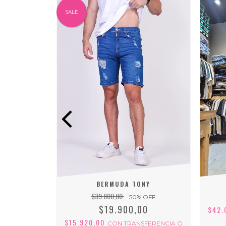
SALE
 WAR
BERMUDA TONY
$39.800,00
 OFF
50
% OFF
0
$19.900,00
$42.
$15.920,00
FERENCIA O
CON
TRANSFERENCIA O