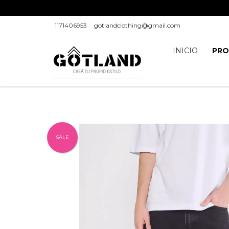
1171406953
gotlandclothing@gmail.com
INICIO
PR
SALE