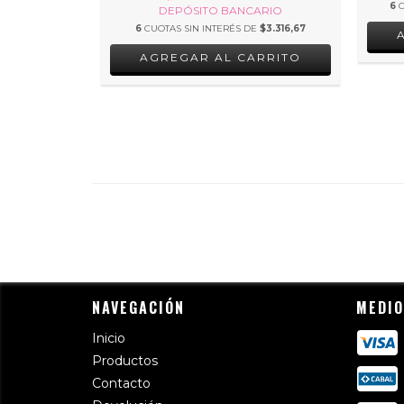
6
ARIO
DEPÓSITO BANCARIO
E
$5.821,67
6
CUOTAS SIN INTERÉS DE
$3.316,67
RRITO
AGREGAR AL CARRITO
NAVEGACIÓN
MEDIO
Inicio
Productos
Contacto