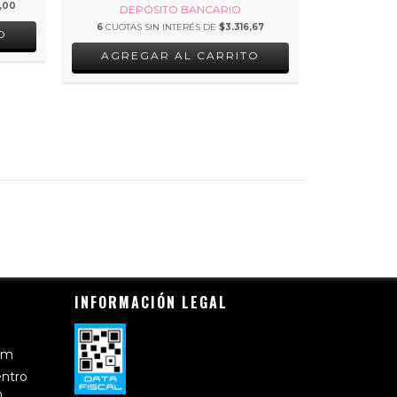
,00
DEPÓSITO BANCARIO
DEP
6
CUOTAS SIN INTERÉS DE
$3.316,67
6
CUOTAS 
O
AGREGAR AL CARRITO
AGRE
INFORMACIÓN LEGAL
om
entro
n