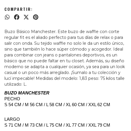
COMPARTIR:
Buzo Básico Manchester. Este buzo de waffle con corte
regular fit es el aliado perfecto para tus días de relax o para
salir con onda. Su tejido waffle no solo le da un estilo único,
sino que también lo hace súper cómodo y acogedor. Ideal
para combinar con jeans o pantalones deportivos, es un
básico que no puede faltar en tu closet. Además, su diseño
moderno se adapta a cualquier ocasión, ya sea para un look
casual o un poco más arreglado. ¡Sumalo a tu colección y
lucí impecable! Medidas del modelo: 1,83 peso: 75 kilos talle
utilizado: L.
BUZO MANCHESTER
PECHO
S 54 CM / M 56 CM / L 58 CM / XL 60 CM / XXL 62 CM
LARGO
S 71 CM / M 73 CM / L 75 CM / XL 77 CM / XXL 79 CM