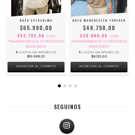
BUZO ESTOCOLMO
BUZO MANCHESTER FOREVER
$65.990,00
$48.750,00
$52.792,00
$39.000,00
CON
CON
O
TRANSFERENCIA O DEPÓSITO
TRANSFERENCIA O DEPÓSITO
BANCARIO
BANCARIO
6
CUOTAS SIN INTERÉS DE
6
CUOTAS SIN INTERÉS DE
$10.998,33
$8.125,00
AGREGAR AL CARRITO
AGREGAR AL CARRITO
SEGUINOS