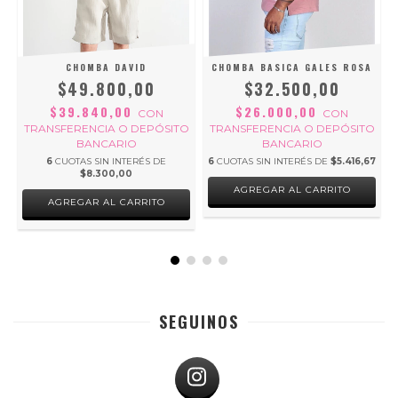
CHOMBA DAVID
CHOMBA BASICA GALES ROSA
$49.800,00
$32.500,00
$39.840,00
$26.000,00
CON
CON
O
TRANSFERENCIA O DEPÓSITO
TRANSFERENCIA O DEPÓSITO
BANCARIO
BANCARIO
6
CUOTAS SIN INTERÉS DE
6
CUOTAS SIN INTERÉS DE
$5.416,67
$8.300,00
AGREGAR AL CARRITO
AGREGAR AL CARRITO
SEGUINOS