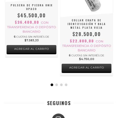
PULSERA DE PIEDRA ONIX
OPACO
$45.500,00
COLLAR CHAPA DE
$36.400,00
CON
IDENTIFICACIÓN Y BALA
TRANSFERENCIA O DEPÓSITO
METAL PLATA VIEJA
BANCARIO
$28.500,00
6
CUOTAS SIN INTERÉS DE
O
$22.800,00
$7.583,33
CON
TRANSFERENCIA O DEPÓSITO
AGREGAR AL CARRITO
BANCARIO
6
CUOTAS SIN INTERÉS DE
$4.750,00
AGREGAR AL CARRITO
SEGUINOS