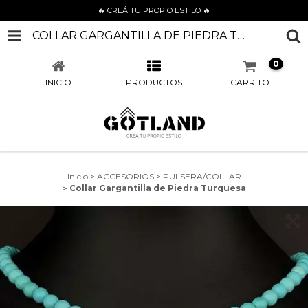
🔥 CREÁ TU PROPIO ESTILO 🔥
COLLAR GARGANTILLA DE PIEDRA TURQUESA
0
INICIO
PRODUCTOS
CARRITO
Inicio
>
ACCESORIOS
>
PULSERA/COLLAR
>
Collar Gargantilla de Piedra Turquesa