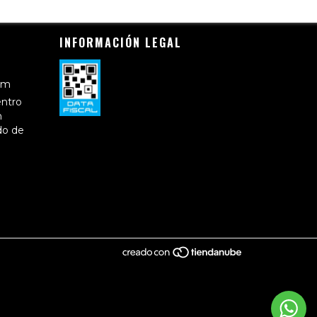
INFORMACIÓN LEGAL
om
entro
n
do de