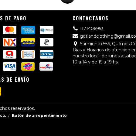
S DE PAGO
CONTACTANOS
1171406953
gotlandclothing@gmail.c
Sarmiento 556, Quilmes C
Dias y Horarios de atencion e
nuestro local: de lunes a saba
10 a 14 y de 15 a 19 hs
S DE ENVÍO
echos reservados.
cá.
/
Botón de arrepentimiento