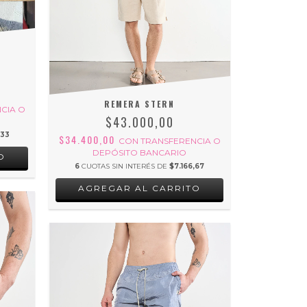
REMERA STERN
CIA O
$43.000,00
,33
$34.400,00
CON
TRANSFERENCIA O
DEPÓSITO BANCARIO
O
6
CUOTAS SIN INTERÉS DE
$7.166,67
AGREGAR AL CARRITO