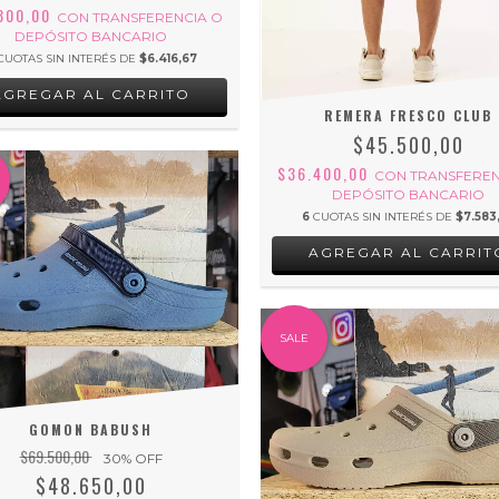
800,00
CON
TRANSFERENCIA O
DEPÓSITO BANCARIO
CUOTAS SIN INTERÉS DE
$6.416,67
AGREGAR AL CARRITO
REMERA FRESCO CLUB
$45.500,00
$36.400,00
CON
TRANSFEREN
DEPÓSITO BANCARIO
6
CUOTAS SIN INTERÉS DE
$7.583
AGREGAR AL CARRIT
SALE
GOMON BABUSH
$69.500,00
30
% OFF
$48.650,00