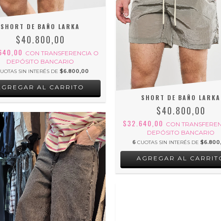
SHORT DE BAÑO LARKA
$40.800,00
640,00
CON
TRANSFERENCIA O
DEPÓSITO BANCARIO
UOTAS SIN INTERÉS DE
$6.800,00
AGREGAR AL CARRITO
SHORT DE BAÑO LARKA
$40.800,00
$32.640,00
CON
TRANSFEREN
DEPÓSITO BANCARIO
6
CUOTAS SIN INTERÉS DE
$6.800
AGREGAR AL CARRIT