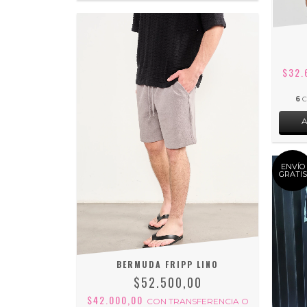
$32.
6
C
ENVÍO
GRATIS
BERMUDA FRIPP LINO
$52.500,00
$42.000,00
CON
TRANSFERENCIA O