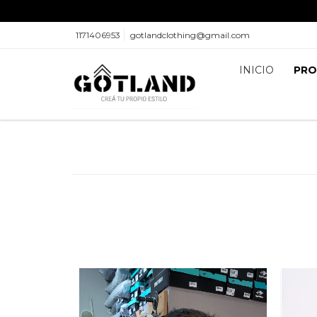
1171406953
gotlandclothing@gmail.com
INICIO
PR