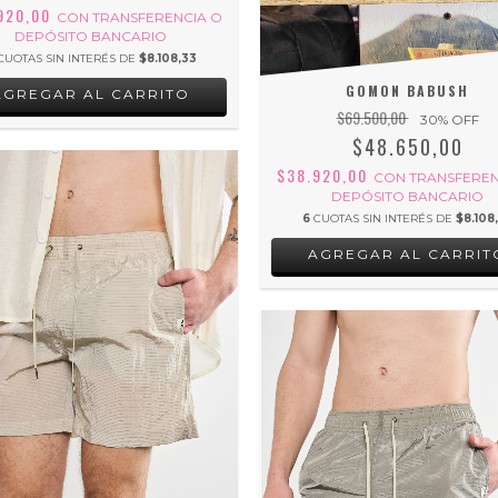
920,00
CON
TRANSFERENCIA O
DEPÓSITO BANCARIO
CUOTAS SIN INTERÉS DE
$8.108,33
GOMON BABUSH
AGREGAR AL CARRITO
$69.500,00
30
% OFF
$48.650,00
$38.920,00
CON
TRANSFEREN
DEPÓSITO BANCARIO
6
CUOTAS SIN INTERÉS DE
$8.108
AGREGAR AL CARRIT