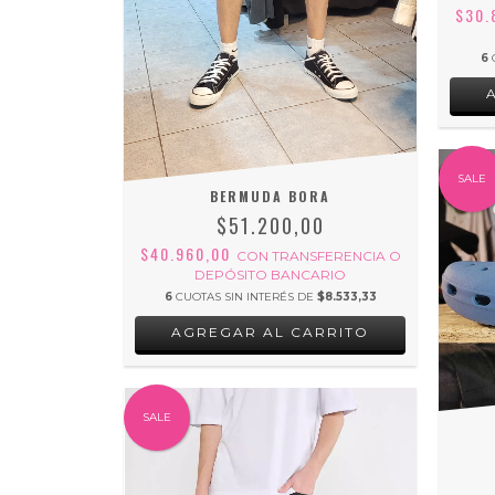
$30.
6
SALE
BERMUDA BORA
$51.200,00
$40.960,00
CON
TRANSFERENCIA O
DEPÓSITO BANCARIO
6
CUOTAS SIN INTERÉS DE
$8.533,33
AGREGAR AL CARRITO
SALE