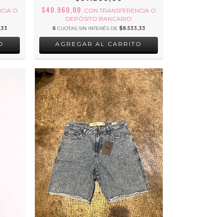
$40.960,00
CIA O
CON
TRANSFERENCIA O
DEPÓSITO BANCARIO
,33
6
CUOTAS SIN INTERÉS DE
$8.533,33
O
AGREGAR AL CARRITO