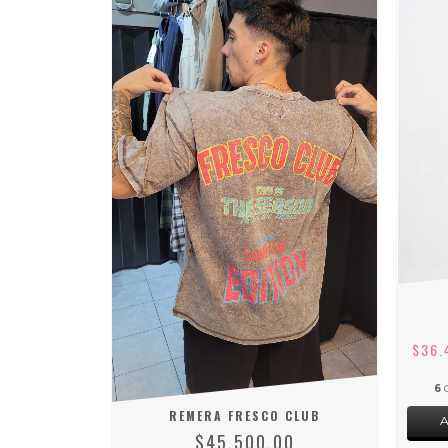
$36.
6
REMERA FRESCO CLUB
$45.500,00