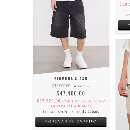
$38.
6
BERMUDA SLASH
$79.000,00
40
% OFF
$47.400,00
$37.920,00
CON
TRANSFERENCIA O
DEPÓSITO BANCARIO
6
CUOTAS SIN INTERÉS DE
$7.900,00
AGREGAR AL CARRITO