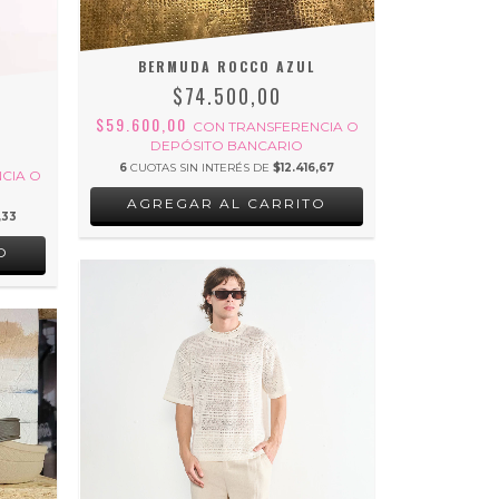
BERMUDA ROCCO AZUL
$74.500,00
$59.600,00
CON
TRANSFERENCIA O
DEPÓSITO BANCARIO
6
CUOTAS SIN INTERÉS DE
$12.416,67
CIA O
AGREGAR AL CARRITO
,33
O