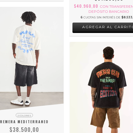
$40.960,00
CON
TRANSFEREN
DEPÓSITO BANCARIO
6
CUOTAS SIN INTERÉS DE
$8.533
AGREGAR AL CARRIT
2 COLORES
REMERA MEDITERRANEO
$38.500,00