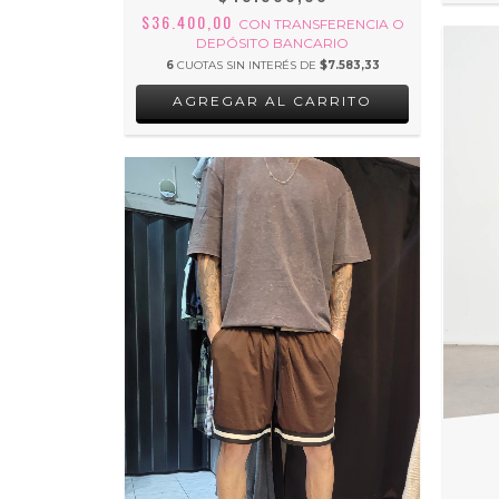
$36.400,00
CON
TRANSFERENCIA O
DEPÓSITO BANCARIO
6
CUOTAS SIN INTERÉS DE
$7.583,33
AGREGAR AL CARRITO