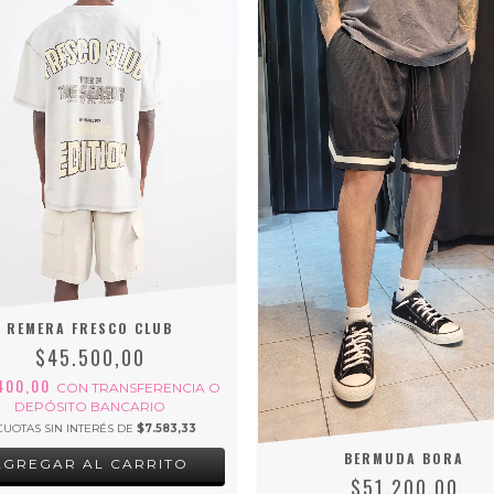
REMERA FRESCO CLUB
$45.500,00
400,00
CON
TRANSFERENCIA O
DEPÓSITO BANCARIO
CUOTAS SIN INTERÉS DE
$7.583,33
BERMUDA BORA
AGREGAR AL CARRITO
$51.200,00