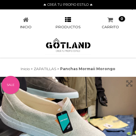
🔥 CREÁ TU PROPIO ESTILO 🔥
PANCHAS MORMAII MORONGO
0
INICIO
PRODUCTOS
CARRITO
Inicio
>
ZAPATILLAS
>
Panchas Mormaii Morongo
SALE