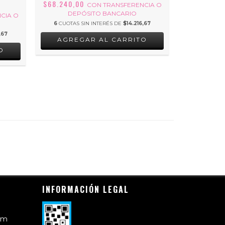
$68.240,00
$43.680,
CON
TRANSFERENCIA O
DEPÓSITO BANCARIO
DEP
CIA O
6
CUOTAS SIN INTERÉS DE
$14.216,67
6
CUOTAS 
,67
AGREGAR AL CARRITO
AGRE
O
INFORMACIÓN LEGAL
om