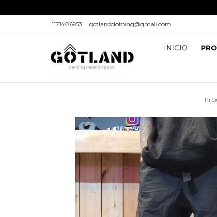
1171406953
gotlandclothing@gmail.com
INICIO
PR
Inici