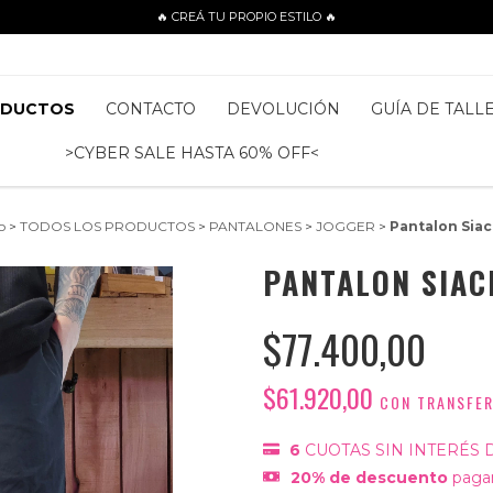
🔥 CREÁ TU PROPIO ESTILO 🔥
ODUCTOS
CONTACTO
DEVOLUCIÓN
GUÍA DE TALL
>CYBER SALE HASTA 60% OFF<
o
>
TODOS LOS PRODUCTOS
>
PANTALONES
>
JOGGER
>
Pantalon Sia
PANTALON SIAC
$77.400,00
$61.920,00
CON
TRANSFER
6
CUOTAS SIN INTERÉS 
20% de descuento
pagan