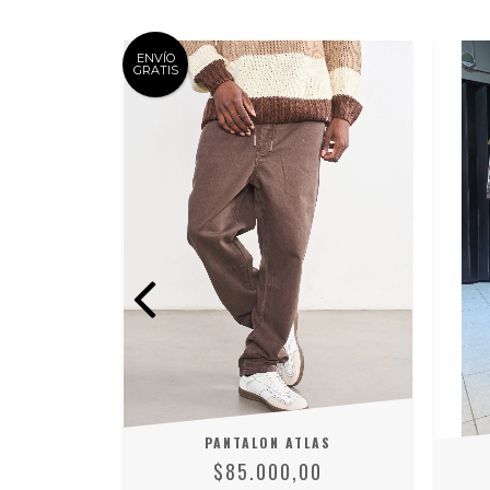
ENVÍO
GRATIS
VIA
PANTALON ATLAS
0
$85.000,00