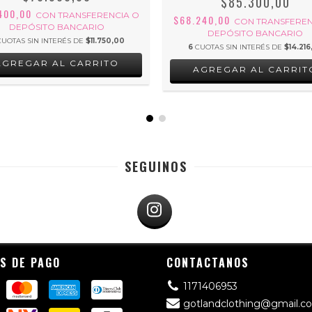
$85.300,00
400,00
CON
TRANSFERENCIA O
$68.240,00
CON
TRANSFEREN
DEPÓSITO BANCARIO
DEPÓSITO BANCARIO
CUOTAS SIN INTERÉS DE
$11.750,00
6
CUOTAS SIN INTERÉS DE
$14.216
AGREGAR AL CARRITO
AGREGAR AL CARRIT
SEGUINOS
S DE PAGO
CONTACTANOS
1171406953
gotlandclothing@gmail.c