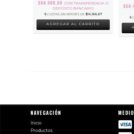
$68.000,00
FERENCIA O
CON
TRANSFERENCIA O
$56.
ARIO
DEPÓSITO BANCARIO
E
$11.666,67
6
CUOTAS SIN INTERÉS DE
$14.166,67
6
RRITO
AGREGAR AL CARRITO
NAVEGACIÓN
MEDIO
Inicio
Productos