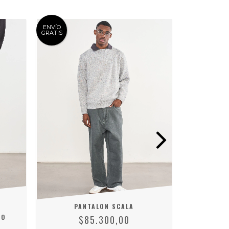
ENVÍO
GRATIS
PANTALON SCALA
JO
NO
$85.300,00