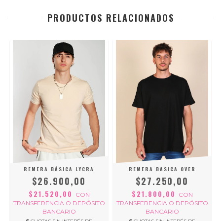
PRODUCTOS RELACIONADOS
A
REMERA BÁSICA LYCRA
REMERA BASICA OVER
$26.900,00
$27.250,00
$21.520,00
$21.800,00
CON
CON
O
TRANSFERENCIA O DEPÓSITO
TRANSFERENCIA O DEPÓSITO
BANCARIO
BANCARIO