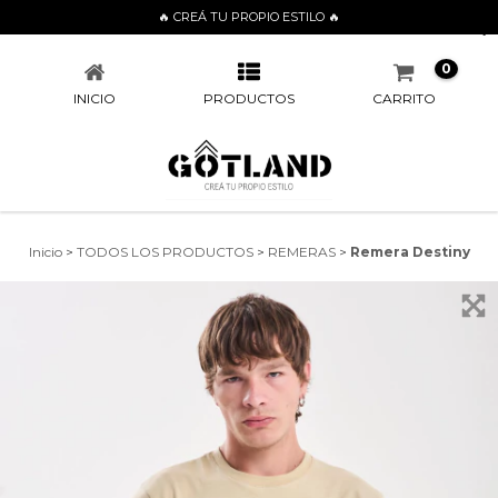
🔥 CREÁ TU PROPIO ESTILO 🔥
REMERA DESTINY
0
INICIO
PRODUCTOS
CARRITO
Inicio
>
TODOS LOS PRODUCTOS
>
REMERAS
>
Remera Destiny