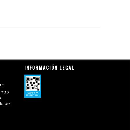
INFORMACIÓN LEGAL
om
entro
n
do de