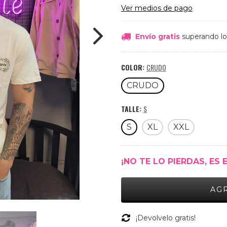
Ver medios de pago
Envío gratis
superando l
COLOR:
CRUDO
CRUDO
TALLE:
S
S
XL
XXL
¡NO TE LO PIERDAS, ES 
¡Devolvelo gratis!