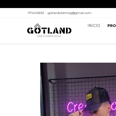
1171406953
gotlandclothing@gmail.com
INICIO
PR