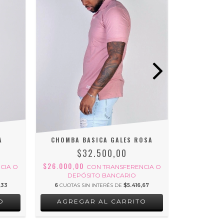
A
CHOMBA BASICA GALES ROSA
REME
$32.500,00
$26.000,00
$21.800,0
CIA O
CON
TRANSFERENCIA O
DEPÓSITO BANCARIO
DEP
,33
6
CUOTAS SIN INTERÉS DE
$5.416,67
6
CUOTAS 
O
AGREGAR AL CARRITO
AGRE