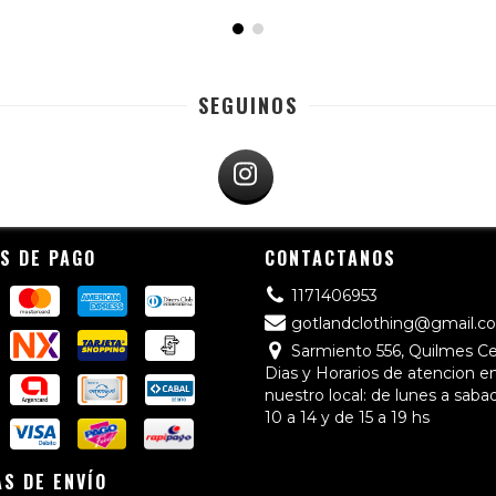
SEGUINOS
S DE PAGO
CONTACTANOS
1171406953
gotlandclothing@gmail.c
Sarmiento 556, Quilmes C
Dias y Horarios de atencion e
nuestro local: de lunes a saba
10 a 14 y de 15 a 19 hs
S DE ENVÍO