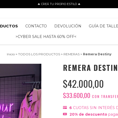
🔥 CREÁ TU PROPIO ESTILO 🔥
ODUCTOS
CONTACTO
DEVOLUCIÓN
GUÍA DE TALL
>CYBER SALE HASTA 60% OFF<
Inicio
>
TODOS LOS PRODUCTOS
>
REMERAS
>
Remera Destiny
REMERA DESTIN
$42.000,00
$33.600,00
CON
TRANSFE
6
CUOTAS SIN INTERÉS 
20% de descuento
pagan