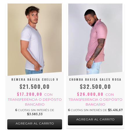
REMERA BÁSICA CUELLO V
CHOMBA BASICA GALES ROSA
$21.500,00
$32.500,00
$17.200,00
$26.000,00
CON
CON
O
TRANSFERENCIA O DEPÓSITO
TRANSFERENCIA O DEPÓSITO
BANCARIO
BANCARIO
6
CUOTAS SIN INTERÉS DE
6
CUOTAS SIN INTERÉS DE
$5.416,67
$3.583,33
AGREGAR AL CARRITO
AGREGAR AL CARRITO