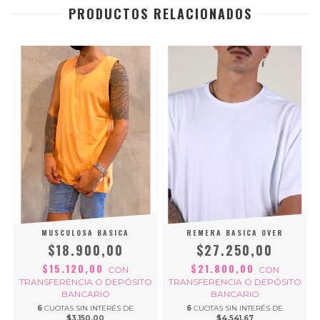
PRODUCTOS RELACIONADOS
MUSCULOSA BASICA
REMERA BASICA OVER
$18.900,00
$27.250,00
$15.120,00
$21.800,00
CON
CON
O
TRANSFERENCIA O DEPÓSITO
TRANSFERENCIA O DEPÓSITO
BANCARIO
BANCARIO
6
CUOTAS SIN INTERÉS DE
6
CUOTAS SIN INTERÉS DE
$3.150,00
$4.541,67