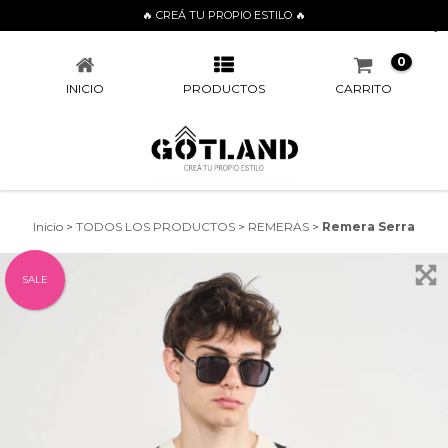
🔥 CREÁ TU PROPIO ESTILO 🔥
REMERA SERRA
0
INICIO
PRODUCTOS
CARRITO
Inicio
>
TODOS LOS PRODUCTOS
>
REMERAS
>
Remera Serra
SALE