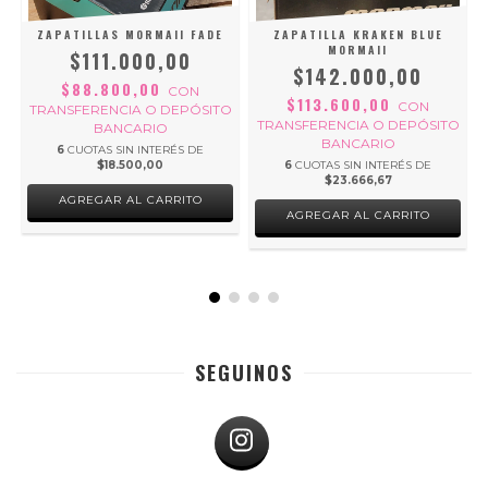
ZAPATILLAS MORMAII FADE
ZAPATILLA KRAKEN BLUE
O
MORMAII
$111.000,00
$142.000,00
7
$88.800,00
CON
$113.600,00
CON
TRANSFERENCIA O DEPÓSITO
TRANSFERENCIA O DEPÓSITO
BANCARIO
BANCARIO
6
CUOTAS SIN INTERÉS DE
$18.500,00
6
CUOTAS SIN INTERÉS DE
$23.666,67
AGREGAR AL CARRITO
AGREGAR AL CARRITO
SEGUINOS