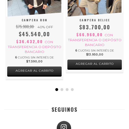
CAMPERA RON
CAMPERA BELICE
$75.900,00
$83.700,00
40
% OFF
$45.540,00
$66.960,00
CON
O
TRANSFERENCIA O DEPÓSITO
$36.432,00
CON
BANCARIO
TRANSFERENCIA O DEPÓSITO
6
CUOTAS SIN INTERÉS DE
BANCARIO
$13.950,00
6
CUOTAS SIN INTERÉS DE
$7.590,00
AGREGAR AL CARRITO
AGREGAR AL CARRITO
SEGUINOS