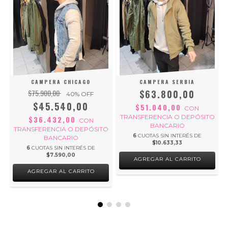
CAMPERA CHICAGO
CAMPERA SERBIA
$75.900,00
$63.800,00
40
% OFF
$45.540,00
$51.040,00
CON
TRANSFERENCIA O DEPÓSITO
$36.432,00
CON
BANCARIO
O
TRANSFERENCIA O DEPÓSITO
6
CUOTAS SIN INTERÉS DE
BANCARIO
$10.633,33
6
CUOTAS SIN INTERÉS DE
$7.590,00
AGREGAR AL CARRITO
AGREGAR AL CARRITO