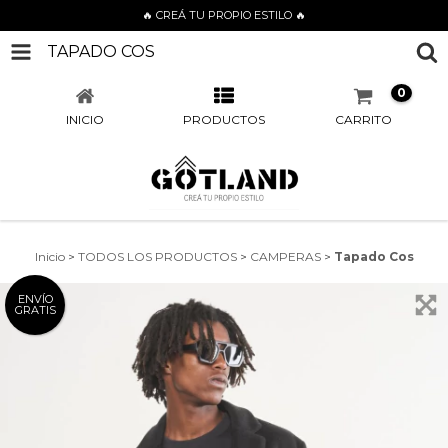
🔥 CREÁ TU PROPIO ESTILO 🔥
TAPADO COS
0
INICIO
PRODUCTOS
CARRITO
Inicio
>
TODOS LOS PRODUCTOS
>
CAMPERAS
>
Tapado Cos
ENVÍO
GRATIS