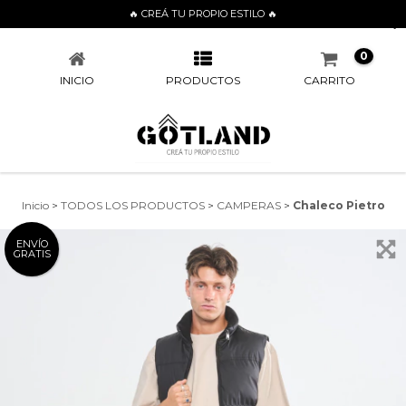
🔥 CREÁ TU PROPIO ESTILO 🔥
CHALECO PIETRO
0
INICIO
PRODUCTOS
CARRITO
Inicio
>
TODOS LOS PRODUCTOS
>
CAMPERAS
>
Chaleco Pietro
ENVÍO
GRATIS