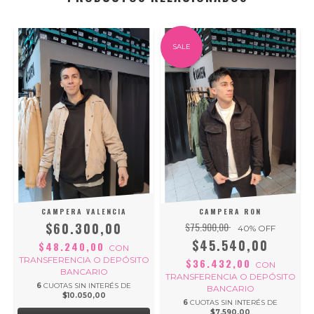
SALE
CAMPERA VALENCIA
CAMPERA RON
$60.300,00
$75.900,00
40
% OFF
$45.540,00
$48.240,00
CON
O
TRANSFERENCIA O DEPÓSITO
$36.432,00
CON
BANCARIO
TRANSFERENCIA O DEPÓSITO
6
CUOTAS SIN INTERÉS DE
BANCARIO
$10.050,00
6
CUOTAS SIN INTERÉS DE
$7.590,00