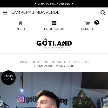
🔥 CREÁ TU PROPIO ESTILO 🔥
CAMPERA JIMBA VERDE
0
INICIO
PRODUCTOS
CARRITO
Inicio
>
TODOS LOS PRODUCTOS
>
CAMPERAS
>
CAMPERA JIMBA VERDE
ENVÍO
GRATIS