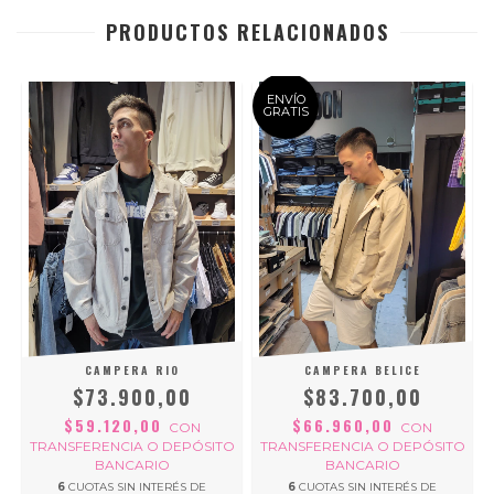
PRODUCTOS RELACIONADOS
ENVÍO
GRATIS
CAMPERA RIO
CAMPERA BELICE
$73.900,00
$83.700,00
$59.120,00
$66.960,00
CON
CON
O
TRANSFERENCIA O DEPÓSITO
TRANSFERENCIA O DEPÓSITO
BANCARIO
BANCARIO
6
CUOTAS SIN INTERÉS DE
6
CUOTAS SIN INTERÉS DE