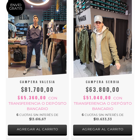
ENVÍO
GRATIS
CAMPERA VALESIA
CAMPERA SERBIA
$81.700,00
$63.800,00
$65.360,00
$51.040,00
CON
CON
O
TRANSFERENCIA O DEPÓSITO
TRANSFERENCIA O DEPÓSITO
BANCARIO
BANCARIO
6
CUOTAS SIN INTERÉS DE
6
CUOTAS SIN INTERÉS DE
$13.616,67
$10.633,33
AGREGAR AL CARRITO
AGREGAR AL CARRITO