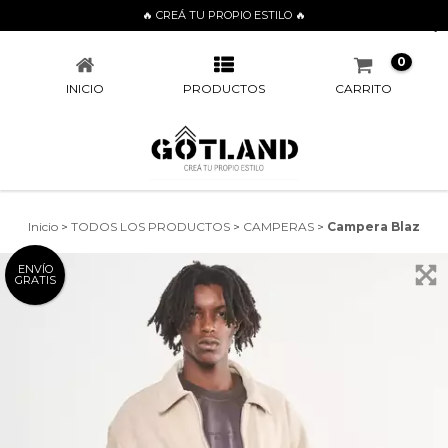
🔥 CREÁ TU PROPIO ESTILO 🔥
CAMPERA BLAZ
0
INICIO
PRODUCTOS
CARRITO
Inicio
>
TODOS LOS PRODUCTOS
>
CAMPERAS
>
Campera Blaz
ENVÍO
GRATIS